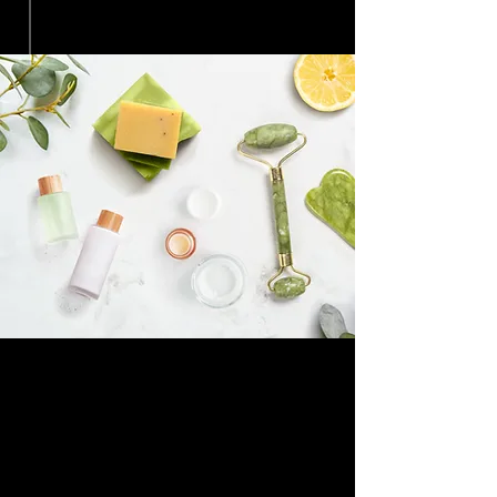
Aradığınız pozisyonu
bulamadınız mı?
CV'nizi bize